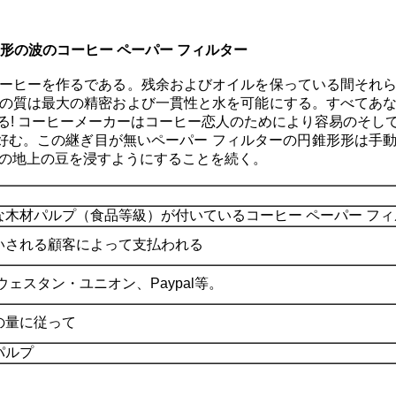
形の波のコーヒー ペーパー フィルター
ーヒーを作るである。残余およびオイルを保っている間それ
の質は最大の精密および一貫性と水を可能にする。すべてあ
る! コーヒーメーカーはコーヒー恋人のためにより容易のそし
動法を好む。この継ぎ目が無いペーパー フィルターの円錐形形は
ための地上の豆を浸すようにすることを続く。
な木材パルプ（食品等級）が付いているコーヒー ペーパー フ
いされる顧客によって支払われる
ウェスタン・ユニオン、Paypal等。
の量に従って
パルプ