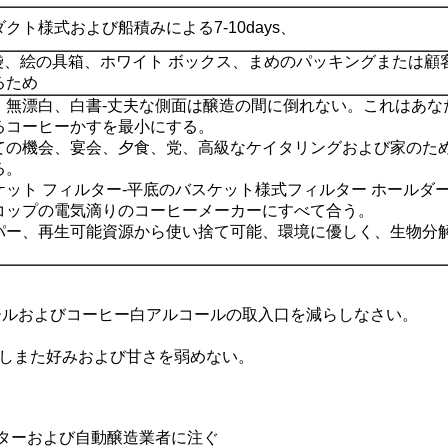
クト様式および船積みによる7-10days、
p袋、絵の具箱、ホワイト ボックス、まめのパッキングまたは顧
るため
、無漂白、白書-丈夫な側面は醸造の間に倒れない。これはあな
るコーヒーかすを最小にする。
ての機会、宴会、夕食、党、高級なケイタリングおよび家のた
る。
ケット フィルター-平底のバスケット様式フィルター ホールダー
コップの電気滴りのコーヒーメーカーにすべて合う。
パー、再生可能資源から使い捨て可能、環境に優しく、生物分
ールおよびコーヒー白アルコールの取入口を減らしなさい。
かしまた好みおよび甘さを弱めない。
ィルターおよび自動醸造業者に注ぐ