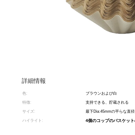
詳細情報
色:
ブラウンおよび白
特徴:
支持できる、貯蔵される
サイズ:
最下Dia:45mmの平らな直径:
ハイライト:
4個のコップのバスケット