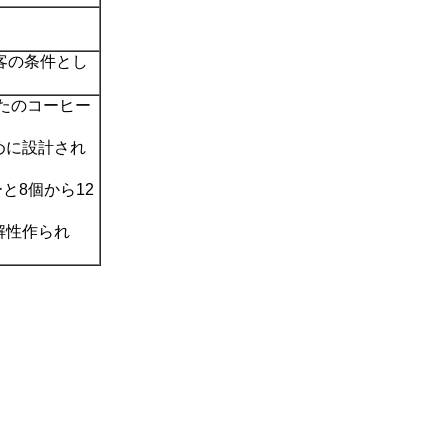
客の条件とし
たのコーヒー
めに設計され
と8個から12
解性作られ