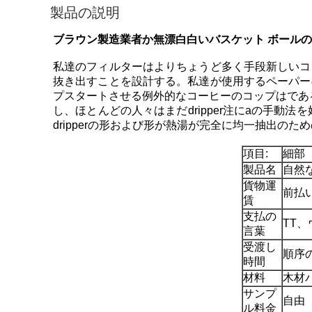
製品の説明
ブラウン製造業者か無漂白白いバスケット ボールの
私達のフィルターはよりちょうど多く手段新しいコ
抜き出すことを設計する。私達が使用するペーパー
プスタートさせる例外的なコーヒーのコップはであ
し、ほとんどの人々はまだdripper注にaの手
dripperの形および形が熱湯が完全に均一抽出の
項目:
細部
製品名
自然
貨物運
前払
賃
支払の
TT、
言葉
受渡し
順序
時間
材料
木材
サンプ
自由
ル料金