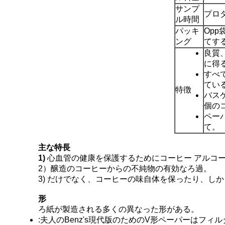
サンプ
プロダ
ル時間
パッキ
Op
ング
てす
良質
に得
すべ
てい
特徴
バス
個の
ペー
て。
主な特長
1)
心血管の健康を保護するためにコーヒー アルコ
2）醸造のコーヒーからの不純物の有効なろ過。
3) だけでなく、コーヒーの味自体を保ったり、し
形
ろ紙が製造される多くの異なった形がある。
:夫人のBenz's現代版のためのV形ペーパーはフ