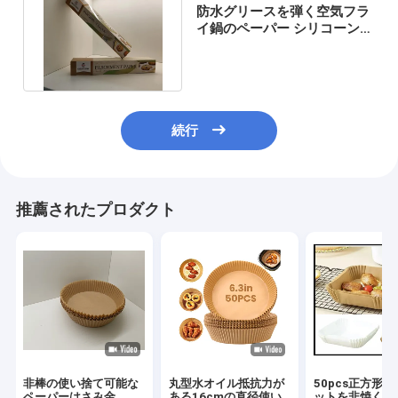
防水グリースを弾く空気フラ
イ鍋のペーパー シリコーンは
焼けるペーパーに塗った
続行
推薦されたプロダクト
非棒の使い捨て可能な
丸型水オイル抵抗力が
50pcs正方形
ペーパーはさみ金
ある16cmの直径使い
ットを非焼く使