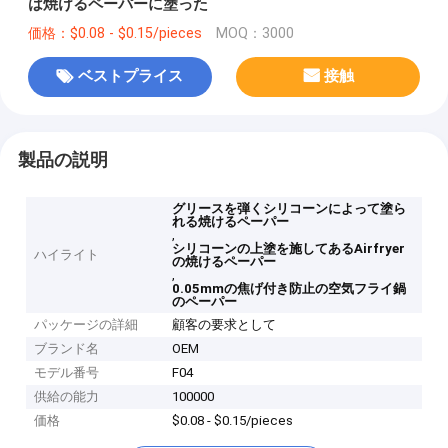
は焼けるペーパーに塗った
価格：$0.08 - $0.15/pieces
MOQ：3000
ベストプライス
接触
製品の説明
グリースを弾くシリコーンによって塗ら
れる焼けるペーパー
,
シリコーンの上塗を施してあるAirfryer
ハイライト
の焼けるペーパー
,
0.05mmの焦げ付き防止の空気フライ鍋
のペーパー
パッケージの詳細
顧客の要求として
ブランド名
OEM
モデル番号
F04
供給の能力
100000
価格
$0.08 - $0.15/pieces