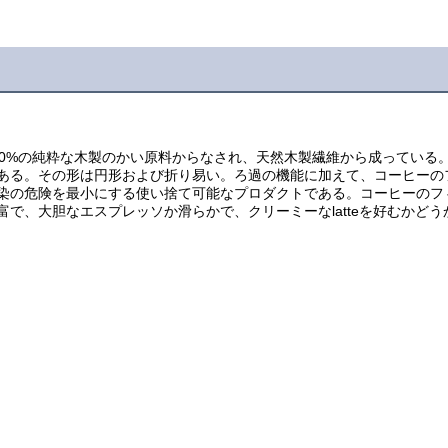
00%の純粋な木製のかい原料からなされ、天然木製繊維から成っている
ある。その形は円形および折り易い。ろ過の機能に加えて、コーヒーの
染の危険を最小にする使い捨て可能なプロダクトである。コーヒーのフ
で、大胆なエスプレッソか滑らかで、クリーミーなlatteを好むかど