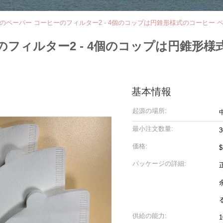
0のペーパー コーヒーのフィルター2 - 4個のコップは円錐形様式のコーヒー
のフィルター2 - 4個のコップは円錐形様
基本情報
起源の場所:
最小注文数量:
3
価格:
$
パッケージの詳細:
供給の能力:
1