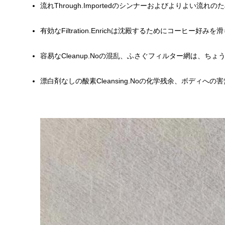
流れThrough.Importedのシンナーおよびよりよ
有効なFiltration.Enrichは沈殿するためにコーヒー
容易なCleanup.Noの混乱、ふさぐフィルター網は、
漂白剤なしの酸素Cleansing.Noの化学残余、ボディへの