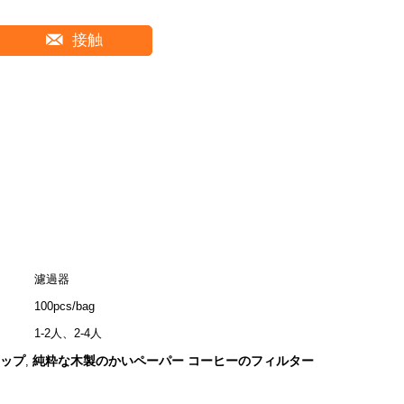
接触
:
濾過器
100pcs/bag
1-2人、2-4人
コップ
純粋な木製のかいペーパー コーヒーのフィルター
,