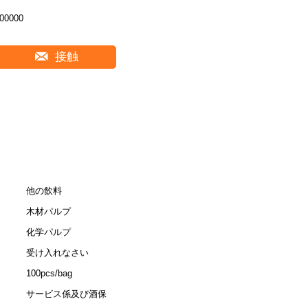
00000
接触
他の飲料
木材パルプ
化学パルプ
受け入れなさい
100pcs/bag
サービス係及び酒保