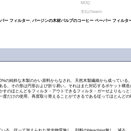
MOQ:
支払のtearm:
ーパー フィルター
バージンの木材パルプのコーヒー ペーパー フィルタ
,
00%の純粋な木製のかい原料からなされ、天然木製繊維から成っている
ある。その形は円形および折り易い。それはまた対応するポケット構造
かすのほとんどをフィルタ・アウトできるフィルタ・ガーゼよりもっと
一度だけの使用、再度取り替えることができるである従ってほとんどの
る。従って加えられた蛍光物質無し、顔料のbleaching無し、減る