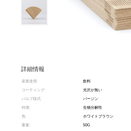
詳細情報
産業使用:
飲料
コーティング:
光沢が無い
パルプ様式:
バージン
特徴:
生物分解性
色:
ホワイトブラウン
重量:
50G