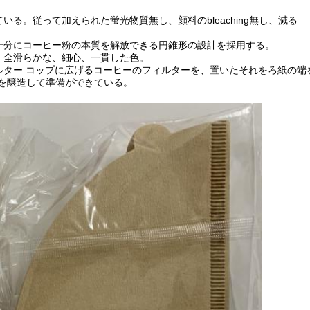
る。従って加えられた蛍光物質無し、顔料のbleaching無し、減る
て十分にコーヒー粉の本質を解放できる円錐形の設計を採用する。
。全滑らかな、細心、一貫した色。
ルター コップに広げるコーヒーのフィルターを、置いたそれをろ紙の端
を醸造して準備ができている。