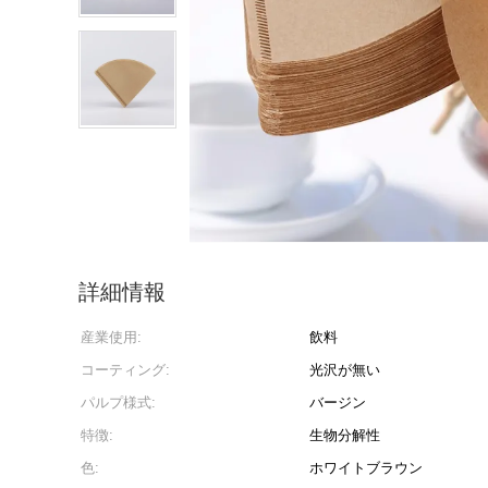
詳細情報
産業使用:
飲料
コーティング:
光沢が無い
パルプ様式:
バージン
特徴:
生物分解性
色:
ホワイトブラウン