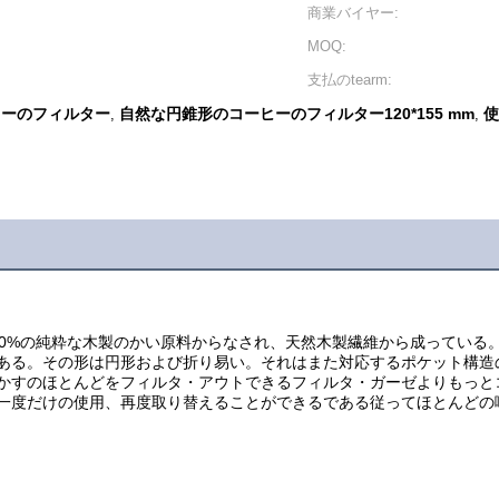
商業バイヤー:
MOQ:
支払のtearm:
ヒーのフィルター
自然な円錐形のコーヒーのフィルター120*155 mm
使
,
,
00%の純粋な木製のかい原料からなされ、天然木製繊維から成っている
ある。その形は円形および折り易い。それはまた対応するポケット構造
かすのほとんどをフィルタ・アウトできるフィルタ・ガーゼよりもっと
一度だけの使用、再度取り替えることができるである従ってほとんどの