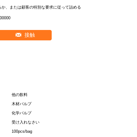
るか、または顧客の特別な要求に従って詰める
00000
接触
他の飲料
木材パルプ
化学パルプ
受け入れなさい
100pcs/bag