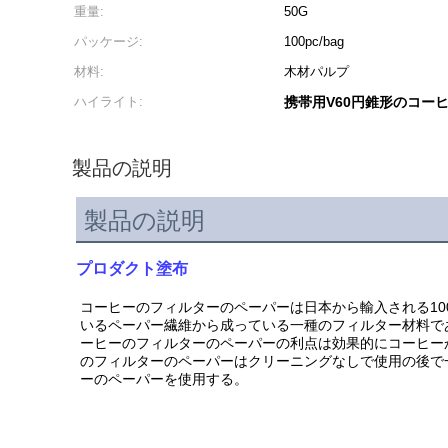
重量:
50G
パッケージ:
100pc/bag
材料:
木材パルプ
ハイライト:
携帯用V60円錐形のコー
製品の説明
製品の説明
プロダクト塗布
コーヒーのフィルターのペーパーは日本から輸入される1
いるペーパー繊維から成っている一種のフィルター材料で
ーヒーのフィルターのペーパーの利点は効果的にコーヒー
のフィルターのペーパーはクリーニングなしで使用の後で
ーのペーパーを使用する。