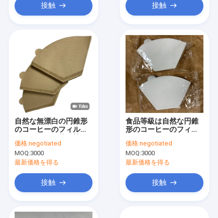
接触
接触
自然な無漂白の円錐形
食品等級は自然な円錐
のコーヒーのフィルタ
形のコーヒーのフィル
ーのペーパー使い捨て
ター ペーパー50gsm
価格:
negotiated
価格:
negotiated
可能な100PCS/箱
53gsmを漂白した
MOQ:
3000
MOQ:
3000
最新価格を得る
最新価格を得る
接触
接触