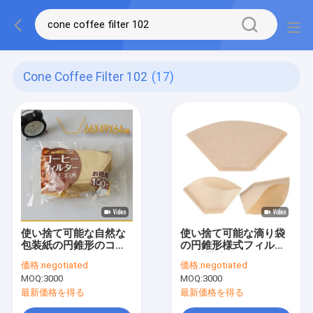
Cone Coffee Filter 102
(17)
使い捨て可能な自然な
使い捨て可能な滴り袋
包装紙の円錐形のコー
の円錐形様式フィルタ
ヒーのフィルター102
ー#4円錐形のコーヒー
価格:
negotiated
価格:
negotiated
103はコーヒーのフィ
のフィルターのペーパ
MOQ:
3000
MOQ:
3000
ルターに注ぐ
ー103
最新価格を得る
最新価格を得る