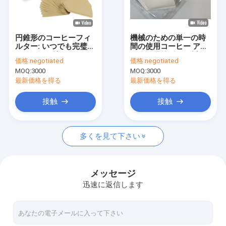
工場旅行
品質管理
円錐形のコーヒーフィ
機械のための単一の時
ルター: いつでも完璧な
間の使用コーヒー アル
私達に連絡しなさい
コーヒーを淹れられま
コール円錐形のろ紙
価格:
negotiated
価格:
negotiated
す
102のサイズ
MOQ:
3000
MOQ:
3000
引用を要求しなさい
最新価格を得る
最新価格を得る
接触
接触
コーヒーのフィルターのペーパー
多くを見て下さい
V形コーヒーのフィルター
円錐形のコーヒーのフィルター
メッセージ
迅速に返信します
バスケットのコーヒーのフィルター
Chemexのコーヒーのフィルター