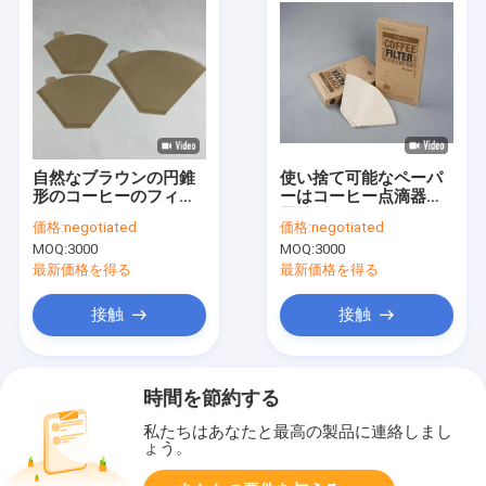
自然なブラウンの円錐
使い捨て可能なペーパ
形のコーヒーのフィル
ーはコーヒー点滴器の
ター
円錐形のコーヒーのフ
価格:
negotiated
価格:
negotiated
ィルター100のPCに注
MOQ:
3000
MOQ:
3000
ぐ
最新価格を得る
最新価格を得る
接触
接触
時間を節約する
私たちはあなたと最高の製品に連絡しまし
ょう。