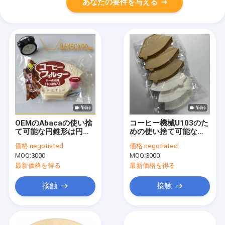
あなたの要件を与える
OEMのAbacaの使い捨
コーヒー機械U103のた
て可能な円錐形は円錐
めの使い捨て可能な円
形のコーヒーのフィル
錐形のコーヒーのフィ
価格:
negotiated
価格:
negotiated
ターに注ぐ
ルター#4
MOQ:
3000
MOQ:
3000
最新価格を得る
最新価格を得る
接触
接触