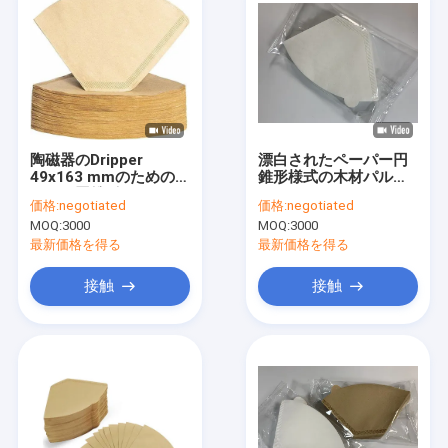
陶磁器のDripper
漂白されたペーパー円
49x163 mmのためのペ
錐形様式の木材パルプ
ーパー円錐形のコーヒ
をコーヒーのフィルタ
価格:
negotiated
価格:
negotiated
ーのフィルター
ー
MOQ:
3000
MOQ:
3000
最新価格を得る
最新価格を得る
接触
接触
家
プロダクト
私達について