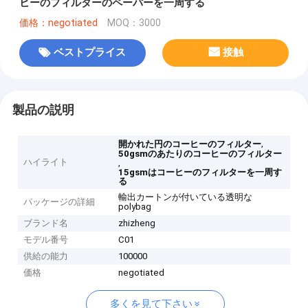
ヒーのフィルターのペーパーを一周する
価格：negotiated
MOQ：3000
ベストプライス
接触
製品の説明
,
開かれた円のコーヒーのフィルター
50gsmのあたりのコーヒーのフィルター
ハイライト
,
15gsmはコーヒーのフィルターを一周す
る
輸出カートンが付いている透明な
パッケージの詳細
polybag
ブランド名
zhizheng
モデル番号
C01
供給の能力
100000
価格
negotiated
多くを見て下さい