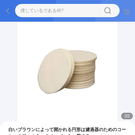
2
/
2
白いブラウンによって開かれる円形は濾過器のためのコー