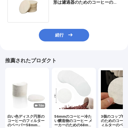
形は濾過器のためのコーヒーのフ
ィルターのペーパーを一周する
続行
推薦されたプロダクト
白い色ディスク円形の
56mmのコーヒー冷た
3個のコップMo
コーヒーのフィルター
い醸造物のコーヒー メ
のためのコーヒ
のペーパー58mm
ーカーのための68mm
ィルターのペー