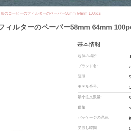
のコーヒーのフィルターのペーパー58mm 64mm 100pcs
ターのペーパー58mm 64mm 100p
基本情報
起源の場所:
ブランド名:
z
証明:
S
モデル番号:
C
最小注文数量:
3
価格:
n
パッケージの詳細:
受渡し時間: