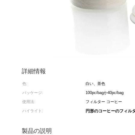
詳細情報
色:
白い、茶色
パッケージ:
100pc/bagか40pc/bag
使用法:
フィルター コーヒー
ハイライト:
円形のコーヒーのフィルタ
製品の説明