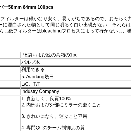
mm 64mm 100pcs
フィルターは得かなり安く、易くがちであるので、おそらく
ターに漂白された物として同じ明るく白い出現がない—それら
し紙フィルターはbleachingプロセスによって行かないし
PE袋および絵の具箱の1pc
パルプ木
利用できる
5-7working幾日
L/C、T/T
Industry Company
1. 真新しく、良質100%
2. 内部および外部にミラーの磨くこと
3. きれいになり、運ぶこと容易
4. 専門QCのチーム制御よの質