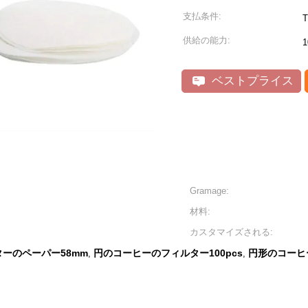
支払条件:
T
供給の能力:
1
ベストプライス
Gramage:
材料:
カスタマイズされる:
ーのペーパー58mm
円のコーヒーのフィルター100pcs
円形のコーヒ
,
,