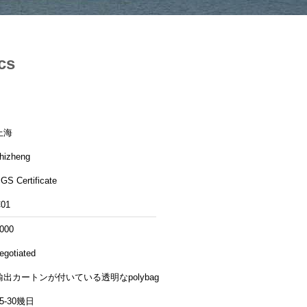
cs
上海
hizheng
GS Certificate
01
000
egotiated
輸出カートンが付いている透明なpolybag
15-30幾日