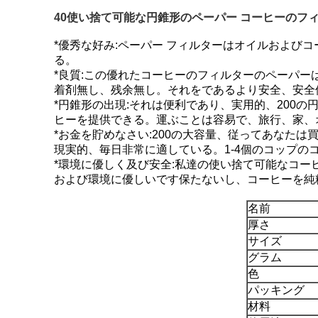
40使い捨て可能な円錐形のペーパー コーヒーのフ
*優秀な好み:ペーパー フィルターはオイルおよ
る。
*良質:この優れたコーヒーのフィルターのペーパーは
着剤無し、残余無し。それをであるより安全、安全
*円錐形の出現:それは便利であり、実用的、200
ヒーを提供できる。運ぶことは容易で、旅行、家、
*お金を貯めなさい:200の大容量、従ってあなた
現実的、毎日非常に適している。1-4個のコップの
*環境に優しく及び安全:私達の使い捨て可能なコ
および環境に優しいです保たないし、コーヒーを純
名前
厚さ
サイズ
グラム
色
パッキング
材料