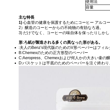
使用法
容量
主な特長
1)
心血管の健康を保護するためにコーヒー アルコ
2）醸造のコーヒーからの不純物の有効なろ過。
3) だけでなく、コーヒーの味自体を保ったりしか
形:ろ紙が製造される多くの異なった形がある。
:夫人のBenz's現代版のためのV形ペーパーはフ
B:Chemexのための正方形型のペーパー
C:Aeropress、Chemexおよび何人かの大き
D:バスケットは平底のためのペーパーを注ぐ終わ