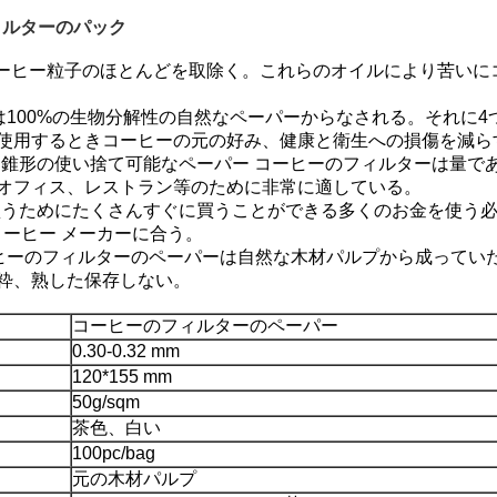
ィルターのパック
びコーヒー粒子のほとんどを取除く。これらのオイルにより苦い
100%の生物分解性の自然なペーパーからなされる。それに4つの特
使用するときコーヒーの元の好み、健康と衛生への損傷を減ら
の円錐形の使い捨て可能なペーパー コーヒーのフィルターは量
オフィス、レストラン等のために非常に適している。
は買うためにたくさんすぐに買うことができる多くのお金を使う
コーヒー メーカーに合う。
ーヒーのフィルターのペーパーは自然な木材パルプから成ってい
粋、熟した保存しない。
コーヒーのフィルターのペーパー
0.30-0.32 mm
120*155 mm
50g/sqm
茶色、白い
100pc/bag
元の木材パルプ