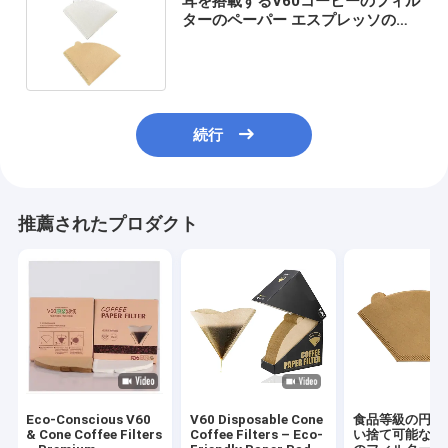
耳を搭載するV60コーヒーのフィル
ターのペーパー エスプレッソのコ
ーヒー滴りのペーパー フィルター
続行
推薦されたプロダクト
Eco-Conscious V60
V60 Disposable Cone
食品等級の円錐
& Cone Coffee Filters
Coffee Filters – Eco-
い捨て可能なコ