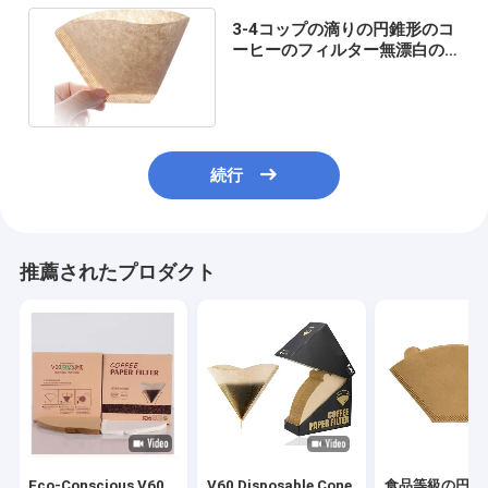
3-4コップの滴りの円錐形のコ
ーヒーのフィルター無漂白の
ブラウン タンは着色した
続行
推薦されたプロダクト
Eco-Conscious V60
V60 Disposable Cone
食品等級の円錐