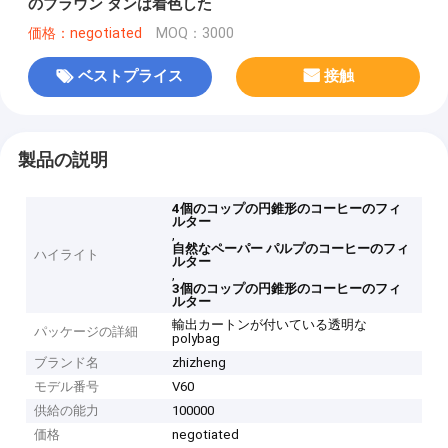
のブラウン タンは着色した
価格：negotiated
MOQ：3000
ベストプライス
接触
製品の説明
4個のコップの円錐形のコーヒーのフィ
ルター
,
自然なペーパー パルプのコーヒーのフィ
ハイライト
ルター
,
3個のコップの円錐形のコーヒーのフィ
ルター
輸出カートンが付いている透明な
パッケージの詳細
polybag
ブランド名
zhizheng
モデル番号
V60
供給の能力
100000
価格
negotiated