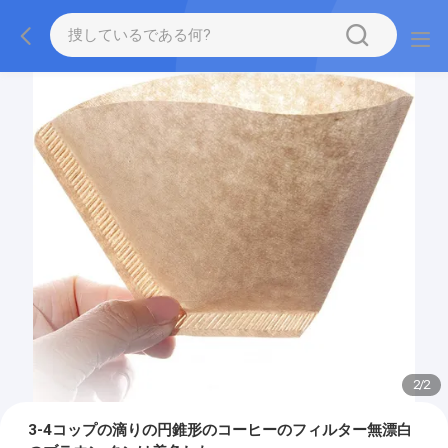
2
/
2
3-4コップの滴りの円錐形のコーヒーのフィルター無漂白